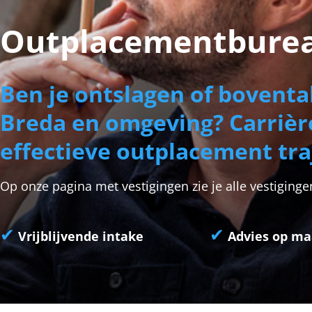
Outplacementburea
Ben je ontslagen of boventa
Breda en omgeving? Carrièr
effectieve outplacement tra
Op onze pagina met vestigingen zie je alle vestigin
✔
✔
Vrijblijvende intake
Advies op ma