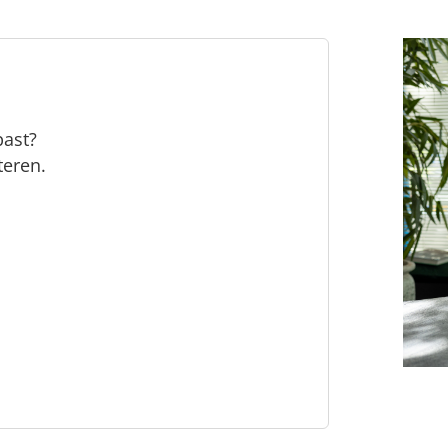
past?
teren.