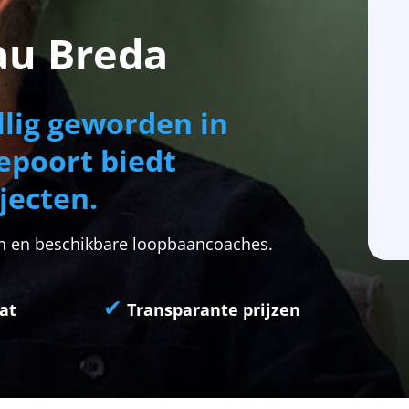
u Breda
llig geworden in
epoort biedt
jecten.
gen en beschikbare loopbaancoaches.
✔
at
Transparante prijzen