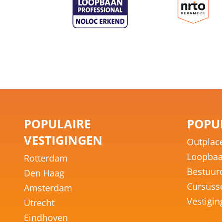
POPULAIRE
POPUL
VESTIGINGEN
Outplac
Loopbaa
Rotterdam
Bestuur
Den Haag
Cursuss
Amsterdam
Vestigi
Utrecht
Eindhoven