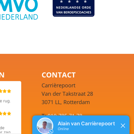
EN
CONTACT
Carrièrepoort
Van der Takstraat 28
3071 LL, Rotterdam
T:
010-785 71 78
WhatsApp:
06 248 77 351
Ma – Vr 09.00 – 17.00