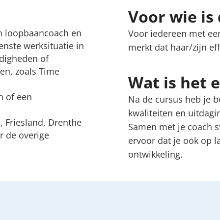
Voor wie is
en loopbaancoach en
Voor iedereen met ee
nste werksituatie in
merkt dat haar/zijn ef
rdigheden of
en, zoals Time
Wat is het 
n of een
Na de cursus heb je be
kwaliteiten en uitdagi
, Friesland, Drenthe
Samen met je coach ste
r de overige
ervoor dat je ook op l
ontwikkeling.