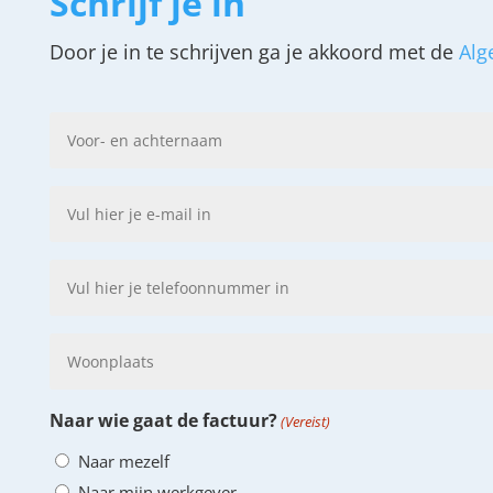
Schrijf je in
Door je in te schrijven ga je akkoord met de
Alg
Naam
(Vereist)
Vul
hier
je
Vul
e-
hier
mail
je
in
Woonplaats
telefoonnummer
in
Naar wie gaat de factuur?
(Vereist)
Naar mezelf
Naar mijn werkgever