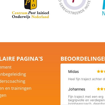
AIRE PAGINA'S
BEOORDELING
ement
nbegeleiding
derscoaching
en en trainingen
ngen