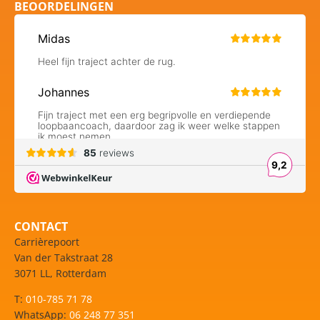
BEOORDELINGEN
CONTACT
Carrièrepoort
Van der Takstraat 28
3071 LL, Rotterdam
T:
010-785 71 78
WhatsApp:
06 248 77 351