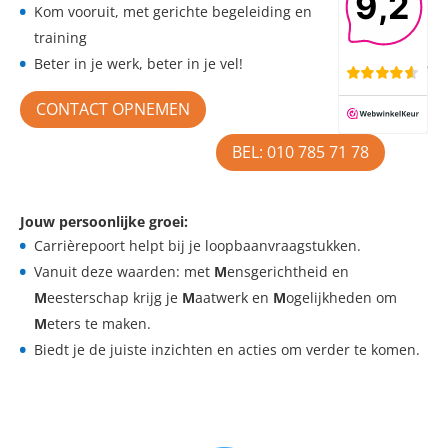
Kom vooruit, met gerichte begeleiding en
training
Beter in je werk, beter in je vel!
CONTACT OPNEMEN
BEL: 010 785 71 78
Jouw persoonlijke groei:
Carrièrepoort helpt bij je loopbaanvraagstukken.
Vanuit deze
waarden: met
M
ensgerichtheid en
M
eesterschap krijg je
M
aatwerk en
M
ogelijkheden om
M
eters te maken.
Biedt je de juiste inzichten en acties om verder te komen.