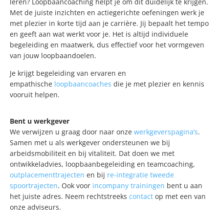
leren? Loopbaancoaching helpt je om dit duidelijk te krijgen.
Met de juiste inzichten en actiegerichte oefeningen werk je
met plezier in korte tijd aan je carrière. Jij bepaalt het tempo
en geeft aan wat werkt voor je. Het is altijd individuele
begeleiding en maatwerk, dus effectief voor het vormgeven
van jouw loopbaandoelen.
Je krijgt begeleiding van ervaren en
empathische
loopbaancoaches
die je met plezier en kennis
vooruit helpen.
Bent u werkgever
We verwijzen u graag door naar onze
werkgeverspagina’s
.
Samen met u als werkgever ondersteunen we bij
arbeidsmobiliteit en bij vitaliteit. Dat doen we met
ontwikkeladvies, loopbaanbegeleiding en teamcoaching,
outplacementtrajecten
en bij
re-integratie tweede
spoortrajecten
. Ook voor
incompany trainingen
bent u aan
het juiste adres. Neem rechtstreeks
contact
op met een van
onze adviseurs.