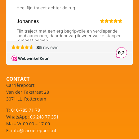
CONTACT
Carrièrepoort
Van der Takstraat 28
3071 LL, Rotterdam
T:
010-785 71 78
WhatsApp:
06 248 77 351
Ma – Vr 09.00 – 17.00
E:
info@carrierepoort.nl