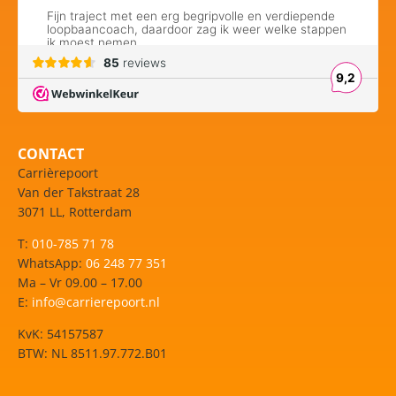
CONTACT
Carrièrepoort
Van der Takstraat 28
3071 LL, Rotterdam
T:
010-785 71 78
WhatsApp:
06 248 77 351
Ma – Vr 09.00 – 17.00
E:
info@carrierepoort.nl
KvK: 54157587
BTW: NL 8511.97.772.B01