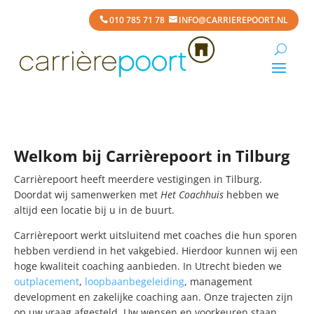
010 785 71 78
INFO@CARRIEREPOORT.NL
Welkom bij Carrièrepoort in Tilburg
Carrièrepoort heeft meerdere vestigingen in Tilburg.
Doordat wij samenwerken met
Het Coachhuis
hebben we
altijd een locatie bij u in de buurt.
Carrièrepoort werkt uitsluitend met coaches die hun sporen
hebben verdiend in het vakgebied. Hierdoor kunnen wij een
hoge kwaliteit coaching aanbieden. In Utrecht bieden we
outplacement
,
loopbaanbegeleiding
, management
development en zakelijke coaching aan. Onze trajecten zijn
op uw vraag afgesteld. Uw wensen en voorkeuren staan