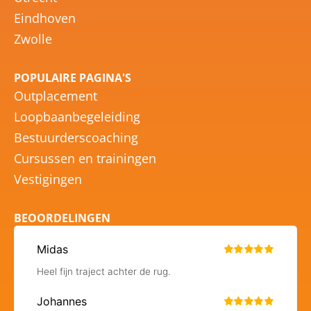
Eindhoven
Zwolle
POPULAIRE PAGINA'S
Outplacement
Loopbaanbegeleiding
Bestuurderscoaching
Cursussen en trainingen
Vestigingen
BEOORDELINGEN