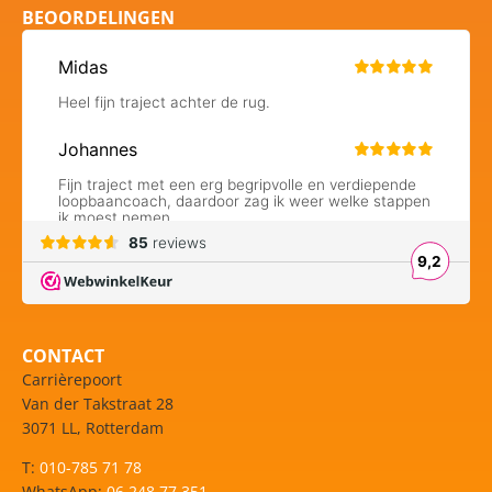
BEOORDELINGEN
CONTACT
Carrièrepoort
Van der Takstraat 28
3071 LL, Rotterdam
T:
010-785 71 78
WhatsApp:
06 248 77 351