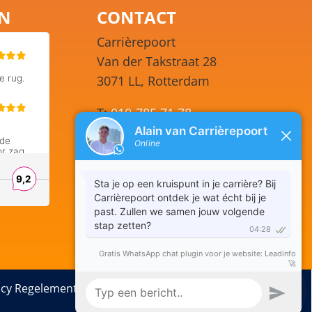
EN
CONTACT
Carrièrepoort
Van der Takstraat 28
3071 LL, Rotterdam
T:
010-785 71 78
WhatsApp:
06 248 77 351
Ma – Vr 09.00 – 17.00
E:
info@carrierepoort.nl
KvK: 54157587
BTW: NL 8511.97.772.B01
acy Regelement
Herroeping
Sitemap