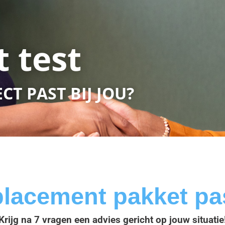
 test
T PAST BIJ JOU?
lacement pakket pas
Krijg na 7 vragen een advies gericht op jouw situatie