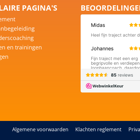
AIRE PAGINA'S
BEOORDELING
ement
nbegeleiding
derscoaching
en en trainingen
ngen
Algemene voorwaarden
Klachten reglement
Priv