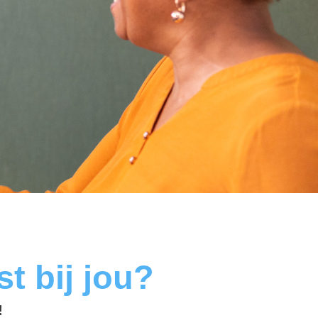
t bij jou?
!