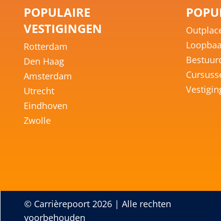
POPULAIRE
POPUL
VESTIGINGEN
Outplac
Loopbaa
Rotterdam
Bestuur
Den Haag
Cursuss
Amsterdam
Vestigi
Utrecht
Eindhoven
Zwolle
© Carrièrepoort 2026 | Alle rechten
voorbehouden