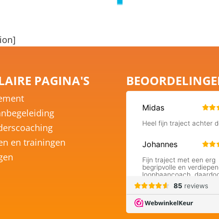
ion]
AIRE PAGINA'S
BEOORDELING
ement
nbegeleiding
derscoaching
en en trainingen
ngen