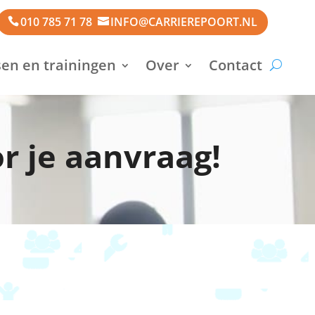
010 785 71 78
INFO@CARRIEREPOORT.NL
en en trainingen
Over
Contact
r je aanvraag!