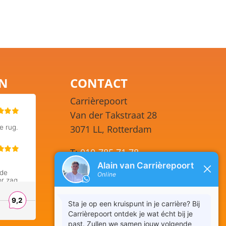
EN
CONTACT
Carrièrepoort
Van der Takstraat 28
3071 LL, Rotterdam
T:
010-785 71 78
WhatsApp:
06 248 77 351
Ma – Vr 09.00 – 17.00
E:
info@carrierepoort.nl
KvK: 54157587