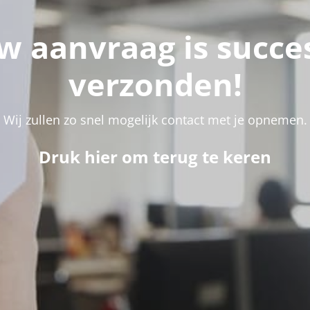
w aanvraag is succe
verzonden!
Wij zullen zo snel mogelijk contact met je opnemen.
Druk hier om terug te keren